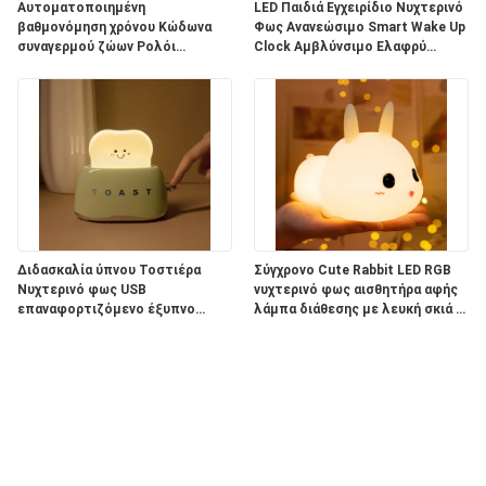
Αυτοματοποιημένη
LED Παιδιά Εγχειρίδιο Νυχτερινό
βαθμονόμηση χρόνου Κώδωνα
Φως Ανανεώσιμο Smart Wake Up
συναγερμού ζώων Ρολόι
Clock Αμβλύνσιμο Ελαφρύ
Νυχτερινό φως για το
Σιλικόνιο Πινγκουίνο
υπνοδωμάτιο των παιδιών
Ελέγχεται από εφαρμογή
Διδασκαλία ύπνου Τοστιέρα
Σύγχρονο Cute Rabbit LED RGB
Νυχτερινό φως USB
νυχτερινό φως αισθητήρα αφής
επαναφορτιζόμενο έξυπνο
λάμπα διάθεσης με λευκή σκιά ή
σπίτι Φώτα για το παιδικό
παιδική κρεβατοκάμαρα
δωμάτιο