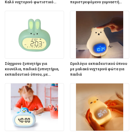
Καλό νυχτερινό φωτιστικό
περιστρεφόμενο γυμναστή
διακόσμηση Αμβλύ 7 χρώματα
ύπνου τηλεχειριστή
για το δωμάτιο των παιδιών
Σύγχρονο ξυπνητήρι για
Ωρολόγιο εκπαιδευτικού ύπνου
κουνέλια, παιδικά ξυπνητήρια,
με μαλακά νυχτερινά φώτα για
εκπαιδευτικό ύπνου, με
παιδιά
νυχτερινό φως, ηχητικό
μηχάνημα και αστείο.