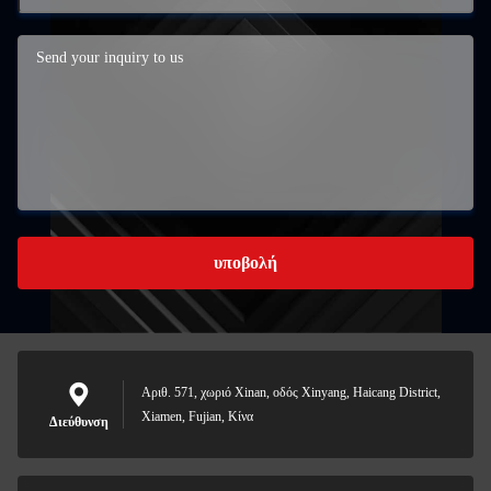
υποβολή
Αριθ. 571, χωριό Xinan, οδός Xinyang, Haicang District,
Xiamen, Fujian, Κίνα
Διεύθυνση