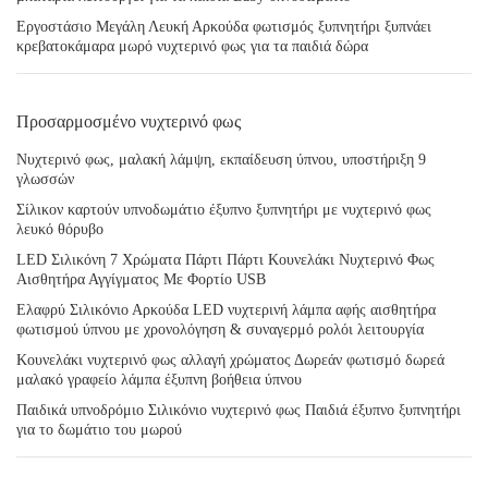
Εργοστάσιο Μεγάλη Λευκή Αρκούδα φωτισμός ξυπνητήρι ξυπνάει
κρεβατοκάμαρα μωρό νυχτερινό φως για τα παιδιά δώρα
Προσαρμοσμένο νυχτερινό φως
Νυχτερινό φως, μαλακή λάμψη, εκπαίδευση ύπνου, υποστήριξη 9
γλωσσών
Σίλικον καρτούν υπνοδωμάτιο έξυπνο ξυπνητήρι με νυχτερινό φως
λευκό θόρυβο
LED Σιλικόνη 7 Χρώματα Πάρτι Πάρτι Κουνελάκι Νυχτερινό Φως
Αισθητήρα Αγγίγματος Με Φορτίο USB
Ελαφρύ Σιλικόνιο Αρκούδα LED νυχτερινή λάμπα αφής αισθητήρα
φωτισμού ύπνου με χρονολόγηση & συναγερμό ρολόι λειτουργία
Κουνελάκι νυχτερινό φως αλλαγή χρώματος Δωρεάν φωτισμό δωρεά
μαλακό γραφείο λάμπα έξυπνη βοήθεια ύπνου
Παιδικά υπνοδρόμιο Σιλικόνιο νυχτερινό φως Παιδιά έξυπνο ξυπνητήρι
για το δωμάτιο του μωρού