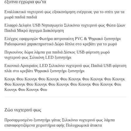
έξυπνα εγχώρια φω'τα
Εναλλακτικό νυχτερινό φως εξοικονόμηση ενέργειας για το σπίτι για τα
μωρά παιδιά παιδιά
Ελαφρύ Δελφίνι USB Νηπιαγωγείο Σιλικόνιο νυχτερινό φως Φώτα ζώων
Παιδιά Μικρό άγγιγμα Διακόσμηση
Ελέγχος εφαρμογών Φωτήρα αστροναύτη PVC & Ψηφιακό ξυπνητήρι
Ραδιοφωνικό χαρακτηριστικό Δώρο δίπλα στο κρεβάτι για το μωρό
Πιγκουίνος δώρα λάμπα για παιδιά Δίσκος USB φόρτιση μωρό
νυχτερινό φως Σιλικόνη LED ξυπνητήρι
Εικονικό Αρουραίος LED Σιλικόνιο νυχτερινό φως Παιδιά USB φόρτιση
πλάι στο κρεβάτι Ψηφιακό ξυπνητήρι ξυπνητήρι
Κουγκ Φου Κουνγκ Φου Κουνγκ Φου Κουνγκ Φου Κουνγκ Φου Κουνγκ
Φου Κουνγκ Φου Κουνγκ Φου Κουνγκ Φου Κουνγκ Φου Κουνγκ Φου
Κουνγκ Φου Κουνγκ Φου
Ζώο νυχτερινό φως
Προσαρμοσμένο ξυπνητήρι γάτας Σιλικόνιο νυχτερινό φως λάμπα
επαναφορτιζόμενα χειριστήρια αφής Πολυχρωμικά άτακτα