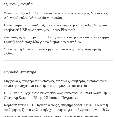
έξυπνο ξυπνητήρι
Φώτα τραπεζιού USB για παιδιά Σιλικόνιο νυχτερινό φως Μονόκερος
Αθηναϊκό ρολόι Διδασκαλία για παιδιά
Γλυκό καρτούν αρκούδα έξυπνο ρολόι λαμπτήρα αθόρυβη πλάτη του
κρεβατιού USB νυχτερινό φως με για Bluetooth
Ζωοειδές σχήμα πυριτίου LED νυχτερινό φως με ψηφιακό συναγερμό
τραπέζι ρολόι παιχνίδια για το δωμάτιο των παιδιών
Υποστήριξη Bluetooth λειτουργία επαναφορτιζόμενης διαχείρισης
χρόνου
ψηφιακό ξυπνητήρι
Σύγχρονο ξυπνητήρι για κουνέλια, παιδικά ξυπνητήρια, εκπαιδευτικό
ύπνου, με νυχτερινό φως, ηχητικό μηχάνημα και αστείο.
LED Παιδιά Εγχειρίδιο Νυχτερινό Φως Ανανεώσιμο Smart Wake Up
Clock Αμβλύνσιμο Ελαφρύ Σιλικόνιο Πινγκουίνο
Καρτούν πάπια LED νυχτερινό φως ξυπνητήρι ρολόι Kawaii Σιλικόνη
αισθητήρας ζεστό χρώμα τηλεχειριστήριο για το δωμάτιο των παιδιών