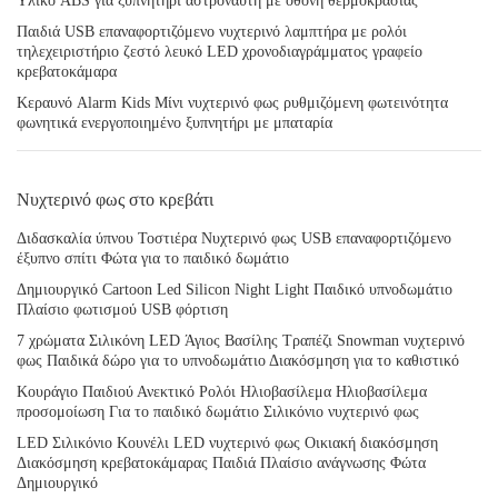
Υλικό ABS για ξυπνητήρι αστροναύτη με οθόνη θερμοκρασίας
Παιδιά USB επαναφορτιζόμενο νυχτερινό λαμπτήρα με ρολόι
τηλεχειριστήριο ζεστό λευκό LED χρονοδιαγράμματος γραφείο
κρεβατοκάμαρα
Κεραυνό Alarm Kids Μίνι νυχτερινό φως ρυθμιζόμενη φωτεινότητα
φωνητικά ενεργοποιημένο ξυπνητήρι με μπαταρία
Νυχτερινό φως στο κρεβάτι
Διδασκαλία ύπνου Τοστιέρα Νυχτερινό φως USB επαναφορτιζόμενο
έξυπνο σπίτι Φώτα για το παιδικό δωμάτιο
Δημιουργικό Cartoon Led Silicon Night Light Παιδικό υπνοδωμάτιο
Πλαίσιο φωτισμού USB φόρτιση
7 χρώματα Σιλικόνη LED Άγιος Βασίλης Τραπέζι Snowman νυχτερινό
φως Παιδικά δώρο για το υπνοδωμάτιο Διακόσμηση για το καθιστικό
Κουράγιο Παιδιού Ανεκτικό Ρολόι Ηλιοβασίλεμα Ηλιοβασίλεμα
προσομοίωση Για το παιδικό δωμάτιο Σιλικόνιο νυχτερινό φως
LED Σιλικόνιο Κουνέλι LED νυχτερινό φως Οικιακή διακόσμηση
Διακόσμηση κρεβατοκάμαρας Παιδιά Πλαίσιο ανάγνωσης Φώτα
Δημιουργικό