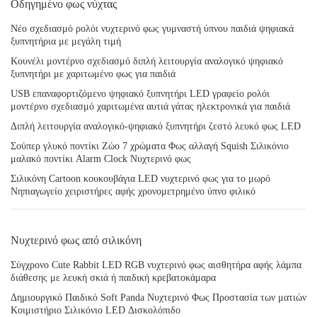
Οδηγημένο φως νύχτας
Νέο σχεδιασμό ρολόι νυχτερινό φως γυμναστή ύπνου παιδιά ψηφιακά
ξυπνητήρια με μεγάλη τιμή
Κουνέλι μοντέρνο σχεδιασμό διπλή λειτουργία αναλογικό ψηφιακό
ξυπνητήρι με χαριτωμένο φως για παιδιά
USB επαναφορτιζόμενο ψηφιακό ξυπνητήρι LED γραφείο ρολόι
μοντέρνο σχεδιασμό χαριτωμένα αυτιά γάτας ηλεκτρονικά για παιδιά
Διπλή λειτουργία αναλογικό-ψηφιακό ξυπνητήρι ζεστό λευκό φως LED
Σούπερ γλυκό ποντίκι Ζώο 7 χρώματα Φως αλλαγή Squish Σιλικόνιο
μαλακό ποντίκι Alarm Clock Νυχτερινό φως
Σιλικόνη Cartoon κουκουβάγια LED νυχτερινό φως για το μωρό
Νηπιαγωγείο χειριστήρες αφής χρονομετρημένο ύπνο φιλικό
Νυχτερινό φως από σιλικόνη
Σύγχρονο Cute Rabbit LED RGB νυχτερινό φως αισθητήρα αφής λάμπα
διάθεσης με λευκή σκιά ή παιδική κρεβατοκάμαρα
Δημιουργικό Παιδικό Soft Panda Νυχτερινό Φως Προστασία των ματιών
Κοιμιστήριο Σιλικόνιο LED Δισκολόπιδο