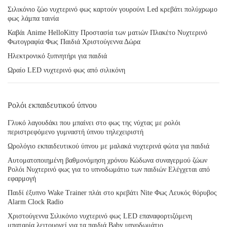
Σιλικόνιο ζώο νυχτερινό φως καρτούν γουρούνι Led κρεβάτι πολύχρωμο
φως λάμπα ταινία
Καβάι Anime HelloKitty Προστασία των ματιών Πλακέτο Νυχτερινό
Φωτογραφία Φως Παιδιά Χριστούγεννα Δώρα
Ηλεκτρονικό ξυπνητήρι για παιδιά
Ωραίο LED νυχτερινό φως από σιλικόνη
Ρολόι εκπαιδευτικού ύπνου
Γλυκό λαγουδάκι που μπαίνει στο φως της νύχτας με ρολόι
περιστρεφόμενο γυμναστή ύπνου τηλεχειριστή
Ωρολόγιο εκπαιδευτικού ύπνου με μαλακά νυχτερινά φώτα για παιδιά
Αυτοματοποιημένη βαθμονόμηση χρόνου Κώδωνα συναγερμού ζώων
Ρολόι Νυχτερινό φως για το υπνοδωμάτιο των παιδιών Ελέγχεται από
εφαρμογή
Παιδί έξυπνο Wake Trainer πλάι στο κρεβάτι Nite Φως Λευκός θόρυβος
Alarm Clock Radio
Χριστούγεννα Σιλικόνιο νυχτερινό φως LED επαναφορτιζόμενη
μπαταρία λειτουργεί για τα παιδιά Baby υπνοδωμάτιο