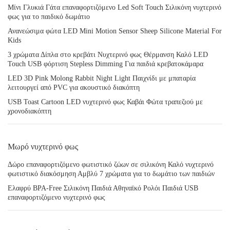
Μίνι Γλυκιά Γάτα επαναφορτιζόμενο Led Soft Touch Σιλικόνη νυχτερινό
φως για το παιδικό δωμάτιο
Ανανεώσιμα φώτα LED Mini Motion Sensor Sheep Silicone Material For
Kids
3 χρώματα Δίπλα στο κρεβάτι Νυχτερινό φως Θέρμανση Καλό LED
Touch USB φόρτιση Stepless Dimming Για παιδιά κρεβατοκάμαρα
LED 3D Pink Molong Rabbit Night Light Παιχνίδι με μπαταρία
λειτουργεί από PVC για ακουστικό διακόπτη
USB Toast Cartoon LED νυχτερινό φως Καβάι Φώτα τραπεζιού με
χρονοδιακόπτη
Μωρό νυχτερινό φως
Δώρο επαναφορτιζόμενο φωτιστικό ζώων σε σιλικόνη Καλό νυχτερινό
φωτιστικό διακόσμηση Αμβλύ 7 χρώματα για το δωμάτιο των παιδιών
Ελαφρύ BPA-Free Σιλικόνη Παιδιά Αθηναϊκό Ρολόι Παιδιά USB
επαναφορτιζόμενο νυχτερινό φως