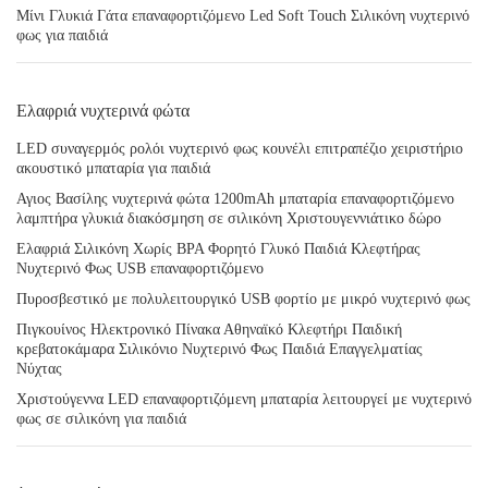
Μίνι Γλυκιά Γάτα επαναφορτιζόμενο Led Soft Touch Σιλικόνη νυχτερινό
φως για παιδιά
Ελαφριά νυχτερινά φώτα
LED συναγερμός ρολόι νυχτερινό φως κουνέλι επιτραπέζιο χειριστήριο
ακουστικό μπαταρία για παιδιά
Αγιος Βασίλης νυχτερινά φώτα 1200mAh μπαταρία επαναφορτιζόμενο
λαμπτήρα γλυκιά διακόσμηση σε σιλικόνη Χριστουγεννιάτικο δώρο
Ελαφριά Σιλικόνη Χωρίς BPA Φορητό Γλυκό Παιδιά Κλεφτήρας
Νυχτερινό Φως USB επαναφορτιζόμενο
Πυροσβεστικό με πολυλειτουργικό USB φορτίο με μικρό νυχτερινό φως
Πιγκουίνος Ηλεκτρονικό Πίνακα Αθηναϊκό Κλεφτήρι Παιδική
κρεβατοκάμαρα Σιλικόνιο Νυχτερινό Φως Παιδιά Επαγγελματίας
Νύχτας
Χριστούγεννα LED επαναφορτιζόμενη μπαταρία λειτουργεί με νυχτερινό
φως σε σιλικόνη για παιδιά