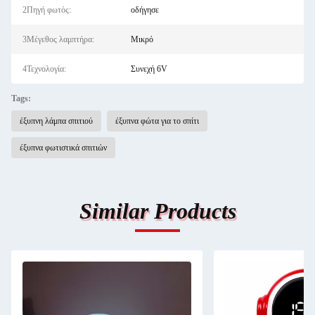
2Πηγή φωτός:
οδήγησε
3Μέγεθος λαμπτήρα:
Μικρό
4Τεχνολογία:
Συνεχή 6V
Tags:
έξυπνη λάμπα σπιτιού
έξυπνα φώτα για το σπίτι
έξυπνα φωτιστικά σπιτιών
Similar Products