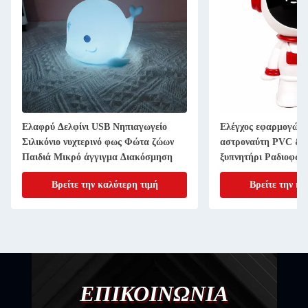
Ελαφρύ Δελφίνι USB Νηπιαγωγείο
Ελέγχος εφαρμογών
Σιλικόνιο νυχτερινό φως Φώτα ζώων
αστροναύτη PVC & 
Παιδιά Μικρό άγγιγμα Διακόσμηση
ξυπνητήρι Ραδιοφων
χαρακτηριστικό Δώρ
Βρείτε την καλύτερη τιμή
Βρείτε την κα
κρεβάτι για το μωρό
ΕΠΙΚΟΙΝΩΝΙΑ