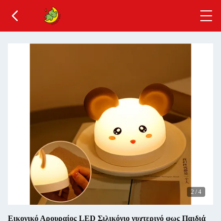
2
/
4
Εικονικό Αρουραίος LED Σιλικόνιο νυχτερινό φως Παιδιά