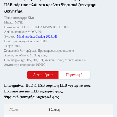
USB φόρτιση πλάι στο κρεβάτι Ψηφιακό ξυπνητήρι
ξυπνητήρι
Τόπος καταγωγής: Κίνα
Μάρκα: MYID
Πιστοποίηση: CE FCC UKCA MSDS BSCI ROHS
Αριθμό μοντέλου: ΜΟΥΔ-001
Έγγραφο:
Myid. product Catalog 2025.pdf
Ποσότητα παραγγελίας min: 1000
Τιμή: 6.86US
Συσκευασία λεπτομέρειες: Προσαρμοσμένη συσκευασία
Χρόνος παράδοσης: 10-35 ημέρες
Όροι πληρωμής: D/A, D/P, T/T, Western Union, MoneyGram, L/C
Δυνατότητα προσφοράς: 100000
Λεπτομέρεια
Περιγραφή
Επισημαίνω:
Παιδιά USB φόρτιση LED νυχτερινό φως
,
Εικονικό ποντίκι LED νυχτερινό φως
,
Ψηφιακό ξυπνητήρι νυχτερινό φως
1Υλικό:
Σιλικόνη