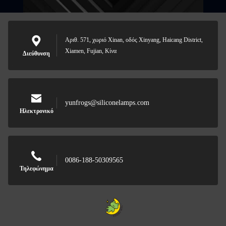
Αριθ. 571, χωριό Xinan, οδός Xinyang, Haicang District,
Xiamen, Fujian, Κίνα
Διεύθυνση
yunfrogs@siliconelamps.com
Ηλεκτρονικό
0086-188-50309565
Τηλεφώνημα