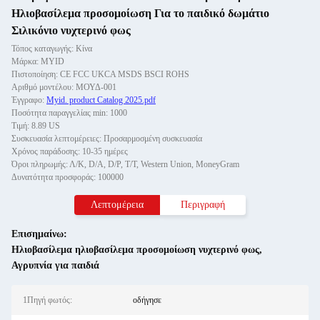
Ηλιοβασίλεμα προσομοίωση Για το παιδικό δωμάτιο
Σιλικόνιο νυχτερινό φως
Τόπος καταγωγής: Κίνα
Μάρκα: MYID
Πιστοποίηση: CE FCC UKCA MSDS BSCI ROHS
Αριθμό μοντέλου: ΜΟΥΔ-001
Έγγραφο:
Myid. product Catalog 2025.pdf
Ποσότητα παραγγελίας min: 1000
Τιμή: 8.89 US
Συσκευασία λεπτομέρειες: Προσαρμοσμένη συσκευασία
Χρόνος παράδοσης: 10-35 ημέρες
Όροι πληρωμής: Λ/Κ, D/A, D/P, T/T, Western Union, MoneyGram
Δυνατότητα προσφοράς: 100000
Λεπτομέρεια
Περιγραφή
Επισημαίνω:
Ηλιοβασίλεμα ηλιοβασίλεμα προσομοίωση νυχτερινό φως
,
Αγρυπνία για παιδιά
1Πηγή φωτός:
οδήγησε