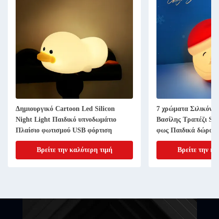
Δημιουργικό Cartoon Led Silicon
7 χρώματα Σιλικόνη
Night Light Παιδικό υπνοδωμάτιο
Βασίλης Τραπέζι Sn
Πλαίσιο φωτισμού USB φόρτιση
φως Παιδικά δώρο γ
Διακόσμηση για το κ
Βρείτε την καλύτερη τιμή
Βρείτε την κα