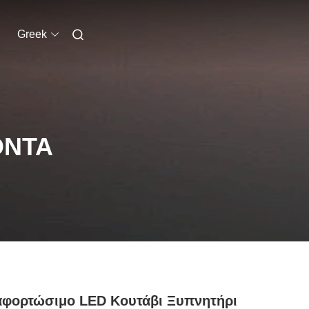
Greek
ΌΝΤΑ
αφορτώσιμο LED Κουτάβι Ξυπνητήρι