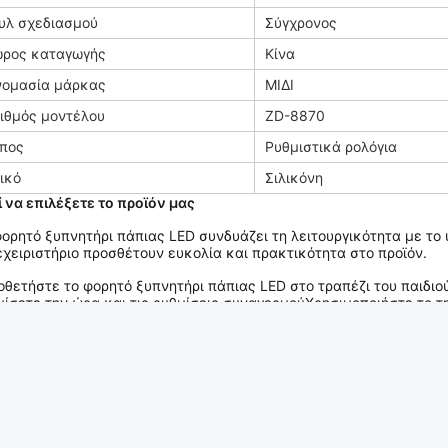
υλ σχεδιασμού
Σύγχρονος
ρος καταγωγής
Κίνα
ομασία μάρκας
ΜΙΔΙ
ιθμός μοντέλου
ZD-8870
πος
Ρυθμιστικά ρολόγια
ικό
Σιλικόνη
ί να επιλέξετε το προϊόν μας
φορητό ξυπνητήρι πάπιας LED συνδυάζει τη λειτουργικότητα με το
εχειριστήριο προσθέτουν ευκολία και πρακτικότητα στο προϊόν.
οθετήστε το φορητό ξυπνητήρι πάπιας LED στο τραπέζι του παιδιού
μίσετε την ώρα και τις ρυθμίσεις συναγερμούΧρησιμοποιήστε το τη
φως και να ρυθμίσετε τη φωτεινότητα. Χρησιμοποιήστε το για να δ
οδωμάτιο του παιδιού σας και να βεβαιωθείτε ότι θα ξυπνήσουν ε