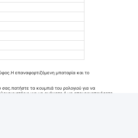
 ύφος.Η επαναφορτιζόμενη μπαταρία και το 
 σας.πατήστε τα κουμπιά του ρολογιού για να 
λεχειριστήριο για να ανάψετε ή να απενεργοποιήσετε 
ημιουργήσετε μια ηρεμιστική ατμόσφαιρα στο 
γκαίρως.