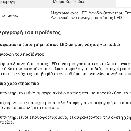
φαρμογή:
Μωρά Και Παιδιά
Νυχτερινό φως LED Δακίδιο ξυπνητήρι
, 
Επα
πισημαίνω:
Ανεπλεκόμενο συναγερμό πάπιας LED
εριγραφή Του Προϊόντος
αφορτωτό ξυπνητήρι πάπιας LED με φως νύχτας για παιδιά
ιγραφή του προϊόντος
φορητό ξυπνητήρι πάπιας LED είναι μια γοητευτική και λειτουργι
διού.Κατασκευασμένα από υλικά ασφαλή για παιδιά, παρέχει μια α
ρκεια της νύχτας και βοηθά στην καθιέρωση υγιεινών συνηθειών ύ
ικά χαρακτηριστικά
ξυπνητήρι έχει ένα όμορφο σχέδιο πάπιας που θα προσελκύσει τα π
νυχτερινό φως παρέχει μια απαλή λάμψη για να παρηγορήσει τα παι
θάνονται ασφαλή στο σκοτάδι.
ξυπνητήρι είναι επαναφορτιζόμενο, εξασφαλίζοντας την άνετη χρ
ταρίας.