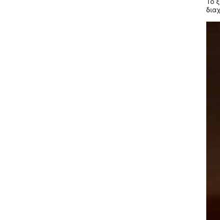
Το 
διαχ