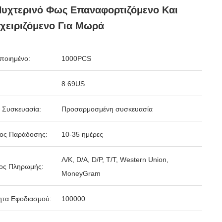
υχτερινό Φως Επαναφορτιζόμενο Και
χειριζόμενο Για Μωρά
ποιημένο:
1000PCS
8.69US
 Συσκευασία:
Προσαρμοσμένη συσκευασία
δος Παράδοσης:
10-35 ημέρες
Λ/Κ, D/A, D/P, T/T, Western Union,
ος Πληρωμής:
MoneyGram
ητα Εφοδιασμού:
100000