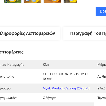
Βρε
Πληροφορίες Λεπτομερειών
Περιγραφή Του Π
επτομέρειες
όπος Καταγωγής
Κίνα
Μάρκ
CE   FCC  UKCA  MSDS  BSCI   
ιστοποίηση
Αριθ
ROHS
γγραφο
Myid. Product Catalog 2025.pdf
Υλικό
ηγή Φωτός:
Οδήγησε
Τεχνο