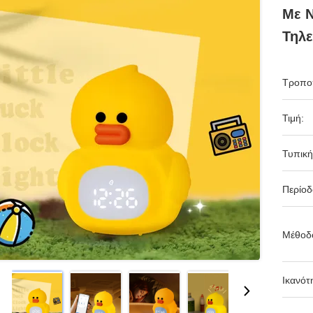
Με Ν
Τηλε
Τροπο
Τιμή:
Τυπική
Περίο
Μέθοδ
Ικανότ