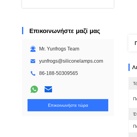
Επικοινωνήστε μαζί μας
Mr. Yunfrogs Team
yunfrogs@siliconelamps.com
Λ
86-188-50309565
Τ
Π
Επικοινωνήστε τώρα
Έ
Π