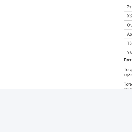
Στ
Χώ
Ον
Αρ
Τύ
Υλ
Γιατ
Το 
τηλ
Τοπ
ρυθ
το 
υπν