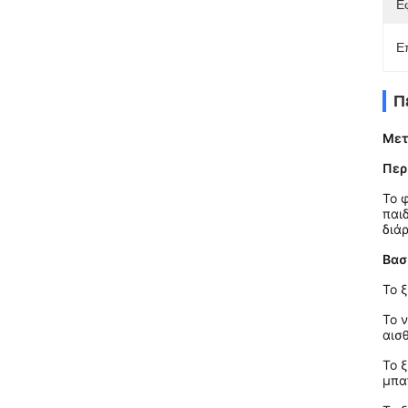
Ε
Ε
Π
Μετ
Περ
Το 
παι
διά
Βασ
Το 
Το 
αισ
Το 
μπα