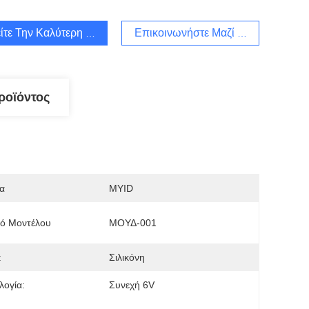
ίτε Την Καλύτερη Τιμή
Επικοινωνήστε Μαζί Μας
ροϊόντος
α
MYID
μό Μοντέλου
ΜΟΥΔ-001
:
Σιλικόνη
λογία:
Συνεχή 6V