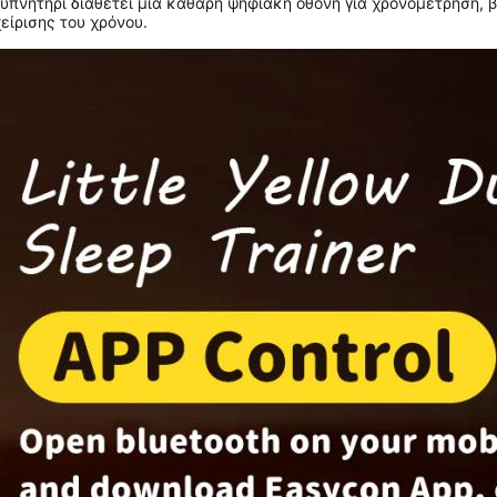
ξυπνητήρι διαθέτει μια καθαρή ψηφιακή οθόνη για χρονόμετρηση, 
είρισης του χρόνου.