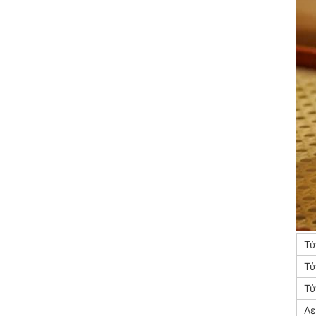
Τύ
Τύ
Τύ
Λε