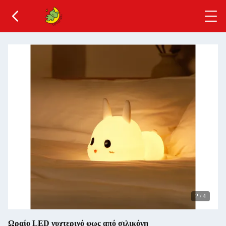
2
/
4
Ωραίο LED νυχτερινό φως από σιλικόνη