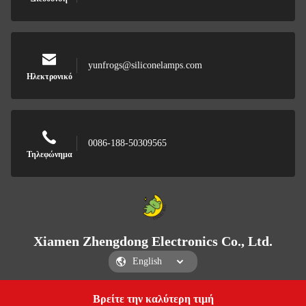
yunfrogs@siliconelamps.com
Ηλεκτρονικό
0086-188-50309565
Τηλεφώνημα
Xiamen Zhengdong Electronics Co., Ltd.
Βρείτε την καλύτερη τιμή
Get a Quote
Xiamen Zhengdong Electronics Co., Ltd.