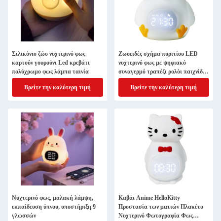
Σιλικόνιο ζώο νυχτερινό φως
Ζωοειδές σχήμα πυριτίου LED
καρτούν γουρούνι Led κρεβάτι
νυχτερινό φως με ψηφιακό
πολύχρωμο φως λάμπα ταινία
συναγερμό τραπέζι ρολόι παιχνίδια
για το δωμάτιο των παιδιών
Βρείτε την καλύτερη τιμή
Βρείτε την καλύτερη τιμή
Νυχτερινό φως, μαλακή λάμψη,
Καβάι Anime HelloKitty
εκπαίδευση ύπνου, υποστήριξη 9
Προστασία των ματιών Πλακέτο
γλωσσών
Νυχτερινό Φωτογραφία Φως