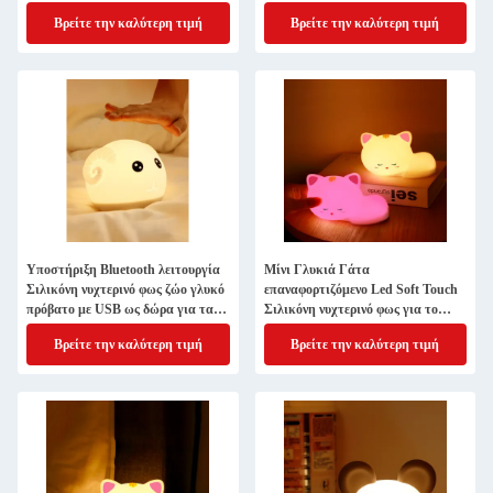
Παιδιά Χριστούγεννα Δώρα
Βρείτε την καλύτερη τιμή
Βρείτε την καλύτερη τιμή
Υποστήριξη Bluetooth λειτουργία
Μίνι Γλυκιά Γάτα
Σιλικόνη νυχτερινό φως ζώο γλυκό
επαναφορτιζόμενο Led Soft Touch
πρόβατο με USB ως δώρα για τα
Σιλικόνη νυχτερινό φως για το
παιδιά
παιδικό δωμάτιο
Βρείτε την καλύτερη τιμή
Βρείτε την καλύτερη τιμή