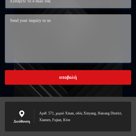
υποβολή
Αριθ. 571, χωριό Xinan, οδός Xinyang, Haicang District,
Xiamen, Fujian, Κίνα
Διεύθυνση