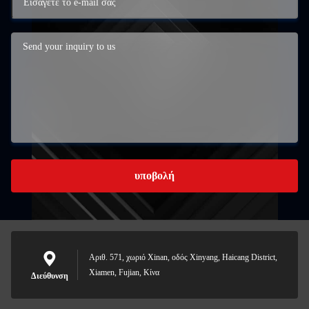
υποβολή
Αριθ. 571, χωριό Xinan, οδός Xinyang, Haicang District,
Xiamen, Fujian, Κίνα
Διεύθυνση