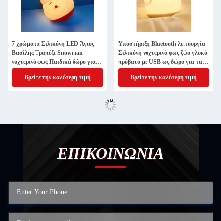
7 χρώματα Σιλικόνη LED Άγιος
Υποστήριξη Bluetooth λειτουργία
Βασίλης Τραπέζι Snowman
Σιλικόνη νυχτερινό φως ζώο γλυκό
νυχτερινό φως Παιδικά δώρο για
πρόβατο με USB ως δώρα για τα
το υπνοδωμάτιο Διακόσμηση για
παιδιά
Βρείτε την καλύτερη τιμή
Βρείτε την καλύτερη τιμή
το καθιστικό
ΕΠΙΚΟΙΝΩΝΙΑ