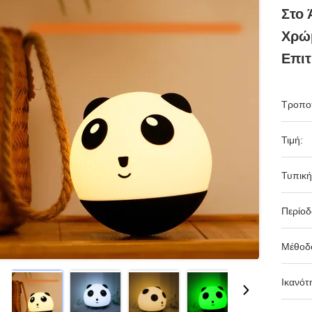
Στο 
Χρώμ
Επι
Τροπο
Τιμή:
Τυπική
Περίο
Μέθοδ
Ικανότ