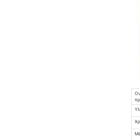
Ον
πρ
Υλ
Χ
Μέ