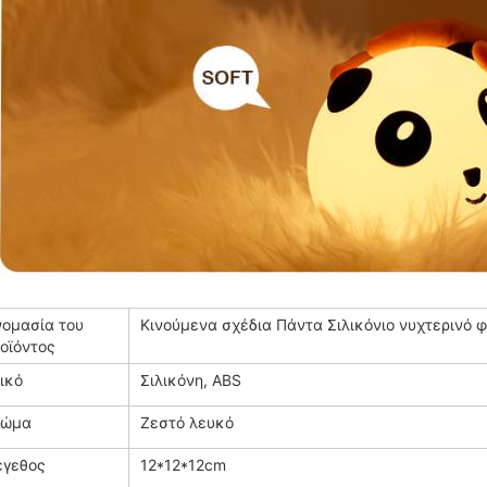
ομασία του
Κινούμενα σχέδια Πάντα Σιλικόνιο νυχτερινό 
οϊόντος
ικό
Σιλικόνη, ABS
ρώμα
Ζεστό λευκό
γεθος
12*12*12cm