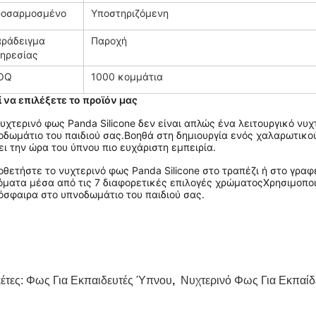
ροσαρμοσμένο
Υποστηριζόμενη
ράδειγμα
Παροχή
ηρεσίας
OQ
1000 κομμάτια
ί να επιλέξετε το προϊόν μας
νυχτερινό φως Panda Silicone δεν είναι απλώς ένα λειτουργικό νυ
οδωμάτιο του παιδιού σας.Βοηθά στη δημιουργία ενός χαλαρωτικού
ει την ώρα του ύπνου πιο ευχάριστη εμπειρία.
οθετήστε το νυχτερινό φως Panda Silicone στο τραπέζι ή στο γραφ
όματα μέσα από τις 7 διαφορετικές επιλογές χρώματοςΧρησιμοποιή
όσφαιρα στο υπνοδωμάτιο του παιδιού σας.
κέτες:
Φως Για Εκπαιδευτές Ύπνου
,
Νυχτερινό Φως Για Εκπαί