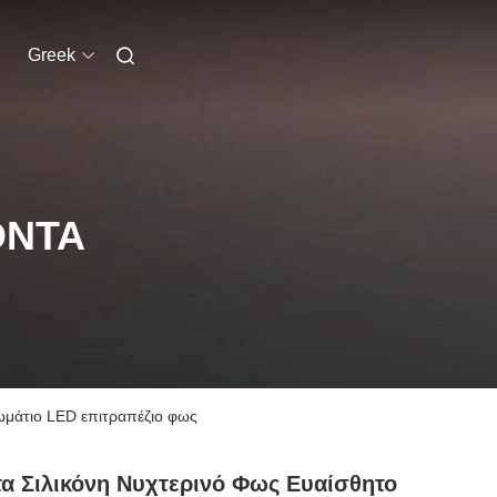
Greek
ΌΝΤΑ
ωμάτιο LED επιτραπέζιο φως
α Σιλικόνη Νυχτερινό Φως Ευαίσθητο