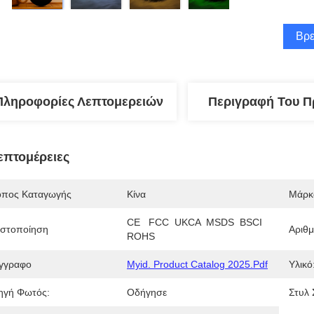
Βρε
Πληροφορίες Λεπτομερειών
Περιγραφή Του Π
επτομέρειες
όπος Καταγωγής
Κίνα
Μάρκ
CE   FCC  UKCA  MSDS  BSCI   
ιστοποίηση
Αριθ
ROHS
γγραφο
Myid. Product Catalog 2025.pdf
Υλικό
ηγή Φωτός:
Οδήγησε
Στυλ 