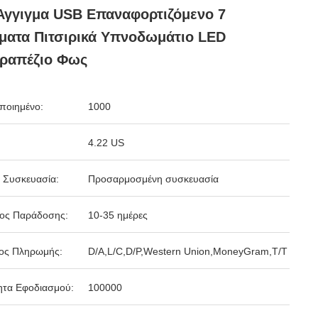
Άγγιγμα USB Επαναφορτιζόμενο 7
ατα Πιτσιρικά Υπνοδωμάτιο LED
τραπέζιο Φως
ποιημένο:
1000
4.22 US
 Συσκευασία:
Προσαρμοσμένη συσκευασία
δος Παράδοσης:
10-35 ημέρες
ος Πληρωμής:
D/A,L/C,D/P,Western Union,MoneyGram,T/T
ητα Εφοδιασμού:
100000