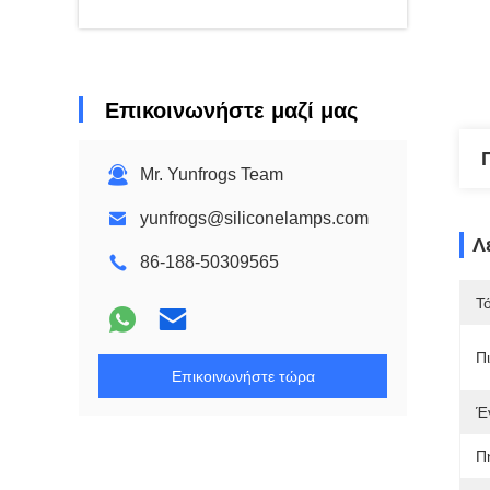
Επικοινωνήστε μαζί μας
Mr. Yunfrogs Team
yunfrogs@siliconelamps.com
Λ
86-188-50309565
Τ
Π
Επικοινωνήστε τώρα
Έ
Π