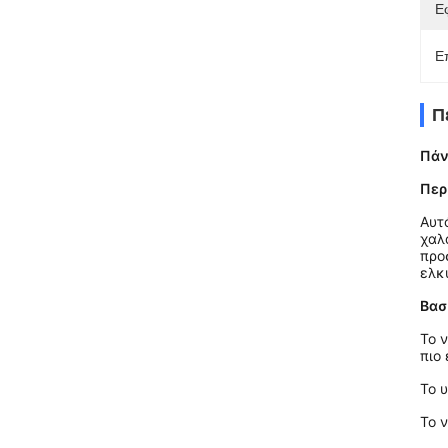
Ε
Ε
Π
Πάν
Περ
Αυτ
χαλ
προ
ελκ
Βασ
Το 
πιο 
Το υ
Το 