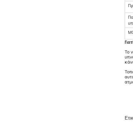
Π
Πα
υπ
M
Γιατ
Το 
υπν
κάν
Τοπ
αυτ
ατμ
Ετι