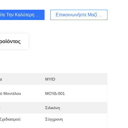
ίτε Την Καλύτερη Τιμή
Επικοινωνήστε Μαζί Μας
ροϊόντος
α
MYID
μό Μοντέλου
ΜΟΥΔ-001
:
Σιλικόνη
Σχεδιασμού:
Σύγχρονη