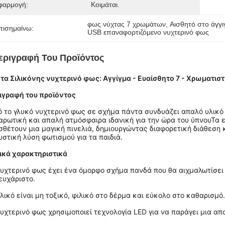
φαρμογή:
Κοιμάται.
φως νύχτας 7 χρωμάτων
, 
Αισθητό στο άγγι
πισημαίνω:
USB επαναφορτιζόμενο νυχτερινό φως
εριγραφή Του Προϊόντος
τα Σιλικόνης νυχτερινό φως: Αγγίγμα - Ευαίσθητο 7 - Χρωματιστ
ιγραφή του προϊόντος
ό το γλυκό νυχτερινό φως σε σχήμα πάντα συνδυάζει απαλό υλικό 
αρωτική και απαλή ατμόσφαιρα ιδανική για την ώρα του ύπνουΤα ε
σθέτουν μια μαγική πινελιά, δημιουργώντας διαφορετική διάθεση 
υστική λύση φωτισμού για τα παιδιά.
ικά χαρακτηριστικά
νυχτερινό φως έχει ένα όμορφο σχήμα πανδά που θα αιχμαλωτίσει 
ευχάριστο.
λικό είναι μη τοξικό, φιλικό στο δέρμα και εύκολο στο καθαρισμό.
νυχτερινό φως χρησιμοποιεί τεχνολογία LED για να παράγει μια α