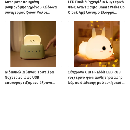
Αυτοματοποιημένη
LED Παιδιά Εγχειρίδιο Νυχτερινό
βαθμονόμηση χρόνου Κώδωνα
Φως Ανανεώσιμο Smart Wake Up
συναγερμού ζώων Ρολόι
Clock Αμβλύνσιμο Ελαφρύ
Νυχτερινό φως για το
Σιλικόνιο Πινγκουίνο
υπνοδωμάτιο των παιδιών
Ελέγχεται από εφαρμογή
Διδασκαλία ύπνου Τοστιέρα
Σύγχρονο Cute Rabbit LED RGB
Νυχτερινό φως USB
νυχτερινό φως αισθητήρα αφής
επαναφορτιζόμενο έξυπνο
λάμπα διάθεσης με λευκή σκιά ή
σπίτι Φώτα για το παιδικό
παιδική κρεβατοκάμαρα
δωμάτιο