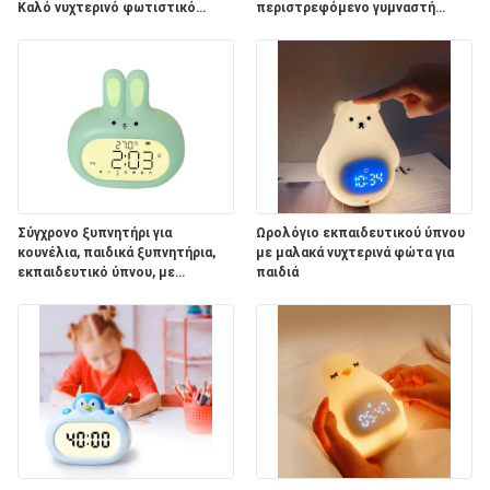
Καλό νυχτερινό φωτιστικό
περιστρεφόμενο γυμναστή
διακόσμηση Αμβλύ 7 χρώματα
ύπνου τηλεχειριστή
για το δωμάτιο των παιδιών
Σύγχρονο ξυπνητήρι για
Ωρολόγιο εκπαιδευτικού ύπνου
κουνέλια, παιδικά ξυπνητήρια,
με μαλακά νυχτερινά φώτα για
εκπαιδευτικό ύπνου, με
παιδιά
νυχτερινό φως, ηχητικό
μηχάνημα και αστείο.