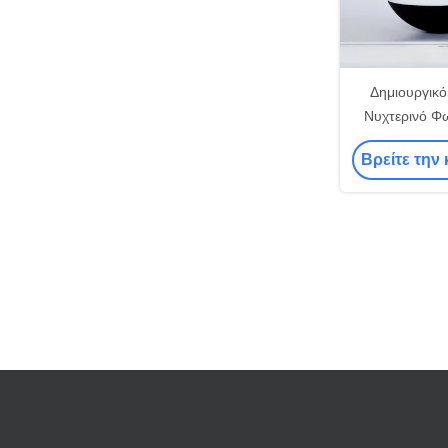
Δημιουργικό
Νυχτερινό Φ
Φροντίδα ματ
Βρείτε την 
Σιλικόνιο 