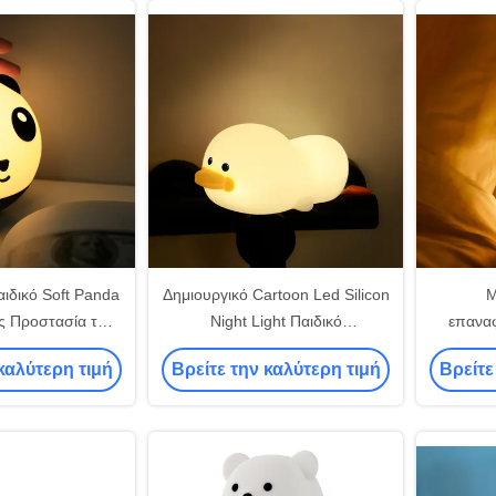
αιδικό Soft Panda
Δημιουργικό Cartoon Led Silicon
Μ
ς Προστασία των
Night Light Παιδικό
επαναφ
στήριο Σιλικόνιο
υπνοδωμάτιο Πλαίσιο φωτισμού
Touch Σ
καλύτερη τιμή
Βρείτε την καλύτερη τιμή
Βρείτε
σκολόπιδο
USB φόρτιση