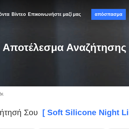
όντα
Βίντεο
Επικοινωνήστε μαζί μας
απόσπασμα
Αποτέλεσμα Αναζήτησης
ής
ζήτησή Σου
[ Soft Silicone Night Li