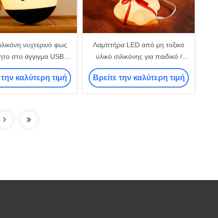
ιλικόνη νυχτερινό φως
Λαμπτήρα LED από μη τοξικό
ητο στο άγγιγμα USB
υλικό σιλικόνης για παιδικό /
ρτιζόμενο 7 χρώματα
παιδικό ύπνο
 την καλύτερη τιμή
Βρείτε την καλύτερη τιμή
ικά υπνοδωμάτιο LED
πιτραπέζιο φως