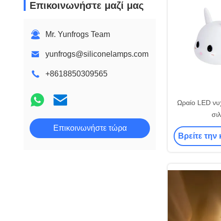
Επικοινωνήστε μαζί μας
Mr. Yunfrogs Team
yunfrogs@siliconelamps.com
+8618850309565
Ωραίο LED νυ
σι
Επικοινωνήστε τώρα
Βρείτε την 