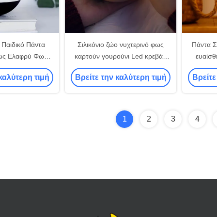
 Παιδικό Πάντα
Σιλικόνιο ζώο νυχτερινό φως
Πάντα Σ
ως Ελαφρύ Φως
καρτούν γουρούνι Led κρεβάτι
ευαίσθ
ιών Κοιμιστήριο
πολύχρωμο φως λάμπα ταινία
επαναφο
καλύτερη τιμή
Βρείτε την καλύτερη τιμή
Βρείτε
LED Δισκόλατο
Πιτσιρ
ε
1
2
3
4