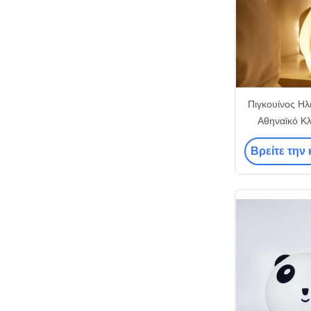
Πιγκουίνος Ηλ
Αθηναϊκό Κλ
κρεβατοκάμ
Βρείτε την 
Νυχτερινό
Επαγγελμα