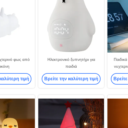
χτερινό φως από
Ηλεκτρονικό ξυπνητήρι για
Παιδικά
λικόνη
παιδιά
νυχτερι
ξυπνητή
καλύτερη τιμή
Βρείτε την καλύτερη τιμή
Βρείτε